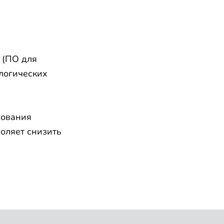
 (ПО для
логических
рования
оляет снизить