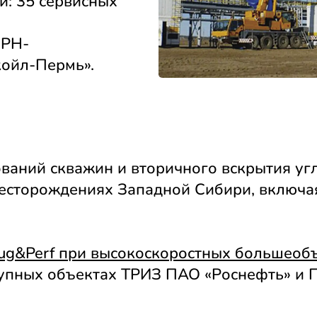
: 35 сервисных
«РН-
койл-Пермь».
ваний скважин и вторичного вскрытия уг
есторождениях Западной Сибири, включа
lug&Perf при высокоскоростных большео
упных объектах ТРИЗ ПАО «Роснефть» и 