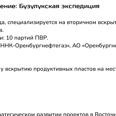
ение: Бузулукская экспедиция
да, специализируется на вторичном вскры
в.
: 10 партий ПВР.
«ННК-Оренбургнефтегаз», АО «Оренбургн
у вскрытию продуктивных пластов на мес
атегическом развитии проектов в Восточ