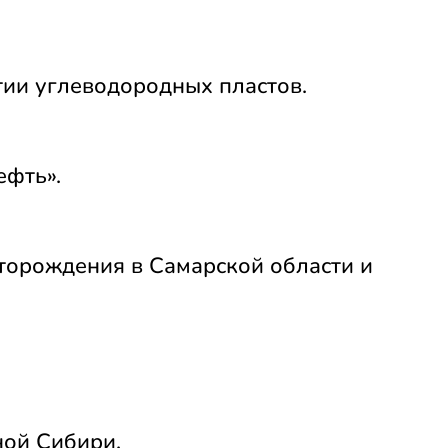
тии углеводородных пластов.
ефть».
торождения в Самарской области и
ной Сибири.