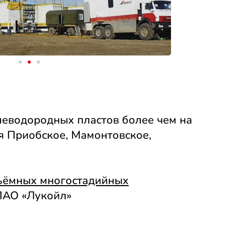
леводородных пластов более чем на
я Приобское, Мамонтовское,
бъёмных многостадийных
ПАО «Лукойл»