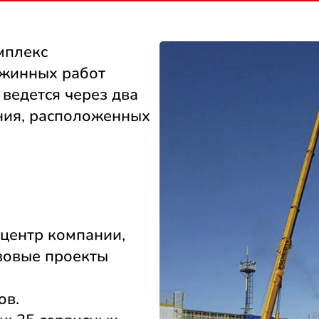
мплекс
ажинных работ
ведется через два
ния, расположенных
центр компании,
зовые проекты
ов.