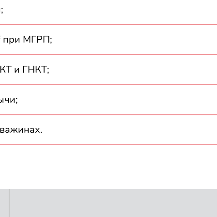
;
f при МГРП;
НКТ и ГНКТ;
ычи;
кважинах.