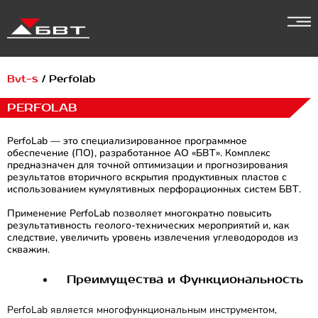
Перейти
к
содержимому
Bvt-s
/
Perfolab
PERFOLAB
PerfoLab — это специализированное программное
обеспечение (ПО), разработанное АО «БВТ». Комплекс
предназначен для точной оптимизации и прогнозирования
результатов вторичного вскрытия продуктивных пластов с
использованием кумулятивных перфорационных систем БВТ.
Применение PerfoLab позволяет многократно повысить
результативность геолого-технических мероприятий и, как
следствие, увеличить уровень извлечения углеводородов из
скважин.
Преимущества и Функциональность
PerfoLab является многофункциональным инструментом,