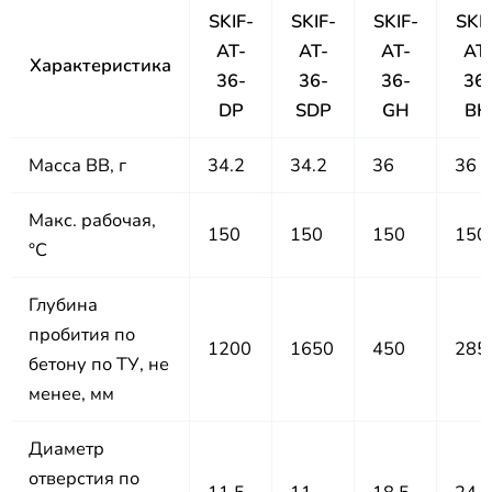
SKIF-
SKIF-
SKIF-
SKIF
AT-
AT-
AT-
AT
Характеристика
36-
36-
36-
36
DP
SDP
GH
BH
Масса ВВ, г
34.2
34.2
36
36
Макс. рабочая,
150
150
150
150
°C
Глубина
пробития по
1200
1650
450
285
бетону по ТУ, не
менее, мм
Диаметр
отверстия по