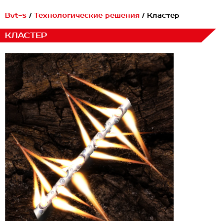
Перейти
Bvt-s
/
Технологические решения
/
Кластер
к
содержимому
КЛАСТЕР