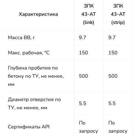
ЗПК
ЗПК
Характеристика
43-АТ
43-АТ
(link)
(strip)
Масса ВВ, г
9.7
9.7
Макс. рабочая, °C
150
150
Глубина пробития по
бетону по ТУ, не менее,
500
500
мм
Диаметр отверстия по
5.5
5.5
ТУ, не менее, мм
По
По
Сертификаты API
запросу
запросу