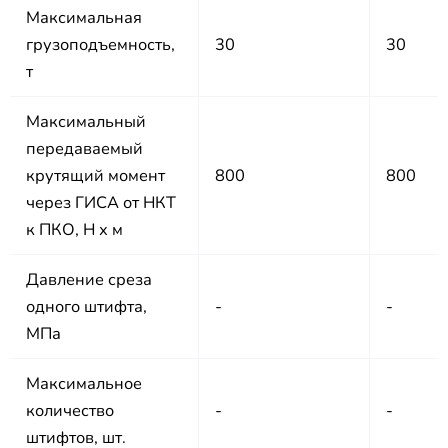
Максимальная
грузоподъемность,
30
30
т
Максимальный
передаваемый
крутящий момент
800
800
через ГИСА от НКТ
к ПКО, H х м
Давление среза
одного штифта,
-
-
МПа
Максимальное
количество
-
-
штифтов, шт.