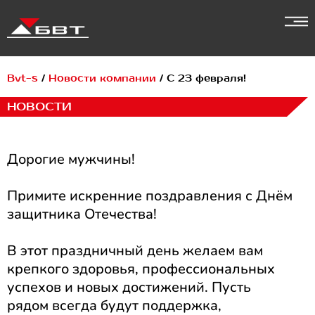
Перейти
к
содержимому
Bvt-s
/
Новости компании
/
С 23 февраля!
НОВОСТИ
Дорогие мужчины!
‎Примите искренние поздравления с Днём
защитника Отечества!
‎В этот праздничный день желаем вам
крепкого здоровья, профессиональных
успехов и новых достижений. Пусть
рядом всегда будут поддержка,